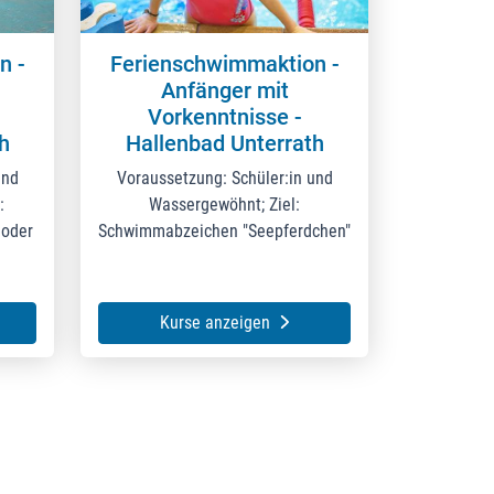
n -
Ferienschwimmaktion -
Anfänger mit
Vorkenntnisse -
h
Hallenbad Unterrath
und
Voraussetzung: Schüler:in und
:
Wassergewöhnt; Ziel:
 oder
Schwimmabzeichen "Seepferdchen"
Kurse anzeigen