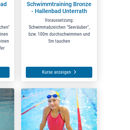
bad
Schwimmtraining Bronze
- Hallenbad Unterrath
Voraussetzung:
chen"
Schwimmabzeichen "Seeräuber",
inen
bzw. 100m durchschwimmen und
einen
5m tauchen
fer
Kurse anzeigen